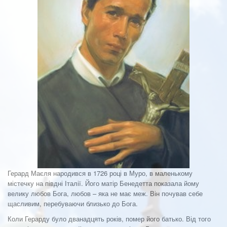
Герард Маєля народився в 1726 році в Муро, в маленькому
містечку на півдні Італії. Його матір Бенедетта показала йому
велику любов Бога, любов – яка не має меж. Він почував себе
щасливим, перебуваючи близько до Бога.
Коли Герарду було дванадцять років, помер його батько. Від того