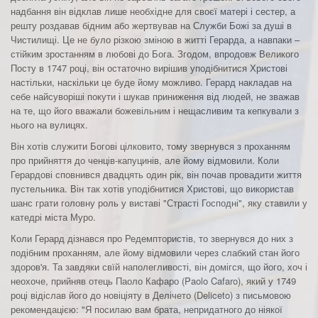
надбання він відклав лише необхідне для своєї матері і сестер, а
решту роздавав бідним або жертвував на Служби Божі за душі в
Чистилищі. Це не було різкою зміною в житті Герарда, а навпаки –
стійким зростанням в любові до Бога. Згодом, впродовж Великого
Посту в 1747 році, він остаточно вирішив уподібнитися Христові
настільки, наскільки це буде йому можливо. Герард накладав на
себе найсуворіші покути і шукав приниження від людей, не зважав
на те, що його вважали божевільним і нещасливим та кепкували з
нього на вулицях.
Він хотів служити Богові цілковито, тому звернувся з проханням
про прийняття до ченців-капуцинів, але йому відмовили. Коли
Герардові сповнився двадцять один рік, він почав провадити життя
пустельника. Він так хотів уподібнитися Христові, що використав
шанс грати головну роль у виставі "Страсті Господні", яку ставили у
катедрі міста Муро.
Коли Герард дізнався про Редемптористів, то звернувся до них з
подібним проханням, але йому відмовили через слабкий стан його
здоров'я. Та завдяки свїй наполегливості, він домігся, що його, хоч і
неохоче, прийняв отець Паоло Кафаро (Paolo Cafaro), який у 1749
році відіслав його до новіціяту в Делічето (Deliceto) з письмовою
рекомендацією: "Я посилаю вам брата, непридатного до ніякої