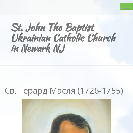
Tog
navi
St. John The Baptist
Ukrainian Catholic Church
in Newark NJ
Св. Герард Маєля (1726-1755)