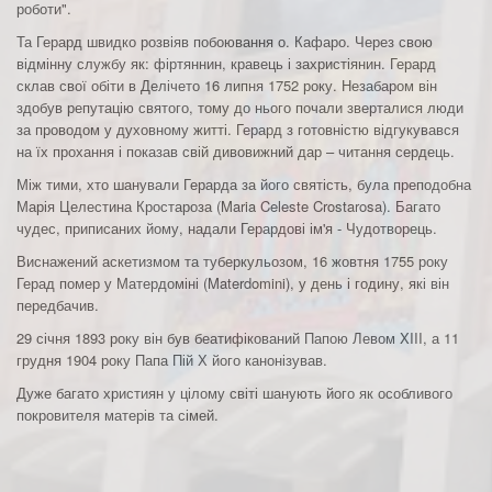
роботи".
Та Герард швидко розвіяв побоювання о. Кафаро. Через свою
відмінну службу як: фіртяннин, кравець і захристіянин. Герард
склав свої обіти в Делічето 16 липня 1752 року. Незабаром він
здобув репутацію святого, тому до нього почали зверталися люди
за проводом у духовному житті. Герард з готовністю відгукувався
на їх прохання і показав свій дивовижний дар – читання сердець.
Між тими, хто шанували Герарда за його святість, була преподобна
Марія Целестина Кростароза (Maria Celeste Crostarosa). Багато
чудес, приписаних йому, надали Герардові ім'я - Чудотворець.
Виснажений аскетизмом та туберкульозом, 16 жовтня 1755 року
Герад помер у Матердоміні (Materdomini), у день і годину, які він
передбачив.
29 січня 1893 року він був беатифікований Папою Левом XIII, а 11
грудня 1904 року Папа Пій Х його канонізував.
Дуже багато християн у цілому світі шанують його як особливого
покровителя матерів та сімей.