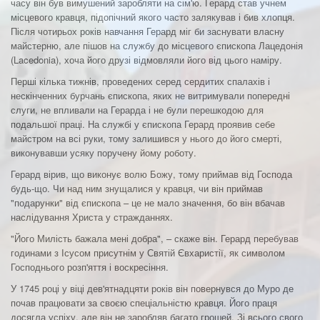
часу він був вимушений заробляти на сім'ю. Герард став учнем
місцевого кравця, підопічний якого часто залякував і бив хлопця.
Після чотирьох років навчання Герард міг би заснувати власну
майстерню, але пішов на службу до місцевого єпископа Лацедонія
(Lacedonia), хоча його друзі відмовляли його від цього наміру.
Перші кілька тижнів, проведених серед сердитих спалахів і
нескінченних бурчань єпископа, яких не витримували попередні
слуги, не впливали на Герарда і не були перешкодою для
подальшої праці. На службі у єпископа Герард проявив себе
майстром на всі руки, тому залишився у нього до його смерті,
виконувавши усяку поручену йому роботу.
Герард вірив, що виконує волю Божу, тому приймав від Господа
будь-що. Чи над ним знущалися у кравця, чи він приймав
"подарунки" від єпископа – це не мало значення, бо він вбачав
наслідування Христа у стражданнях.
"Його Милість бажала мені добра", – скаже він. Герард перебував
годинами з Ісусом присутнім у Святій Євхаристії, як символом
Господнього розп'яття і воскресіння.
У 1745 році у віці дев'ятнадцяти років він повернувся до Муро де
почав працювати за своєю спеціальністю кравця. Його праця
досягла успіху, але він не заробляв багато грошей. Зі всього свого